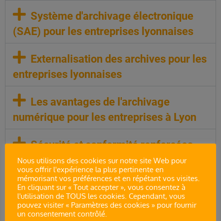
Système d'archivage électronique
(SAE) pour les entreprises lyonnaises
Externalisation des archives pour les
entreprises lyonnaises
Les avantages de l'archivage
numérique pour les entreprises à Lyon
Sécurité et conformité renforcées
Nous utilisons des cookies sur notre site Web pour
vous offrir l'expérience la plus pertinente en
Comment mettre en place un projet
mémorisant vos préférences et en répétant vos visites.
d'archivage efficace à Lyon avec
En cliquant sur « Tout accepter », vous consentez à
l'utilisation de TOUS les cookies. Cependant, vous
Numexo
pouvez visiter « Paramètres des cookies » pour fournir
un consentement contrôlé.