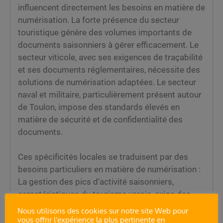
influencent directement les besoins en matière de
numérisation. La forte présence du secteur
touristique génère des volumes importants de
documents saisonniers à gérer efficacement. Le
secteur viticole, avec ses exigences de traçabilité
et ses documents réglementaires, nécessite des
solutions de numérisation adaptées. Le secteur
naval et militaire, particulièrement présent autour
de Toulon, impose des standards élevés en
matière de sécurité et de confidentialité des
documents.
Ces spécificités locales se traduisent par des
besoins particuliers en matière de numérisation :
La gestion des pics d’activité saisonniers,
caractéristiques du tourisme varois, exige des
solutions flexibles et évolutives. La préservation
Nous utilisons des cookies sur notre site Web pour
du patrimoine documentaire, crucial pour de
vous offrir l'expérience la plus pertinente en