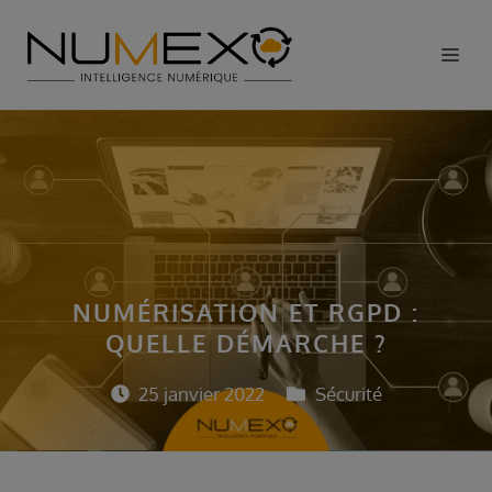
Aller
au
Me
contenu
NUMÉRISATION ET RGPD :
QUELLE DÉMARCHE ?
25 janvier 2022
Sécurité