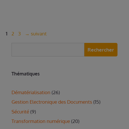
Page
Page
Page
1
2
3
→
suivant
Rechercher
Thématiques
Dématérialisation
(26)
Gestion Electronique des Documents
(15)
Sécurité
(9)
Transformation numérique
(20)