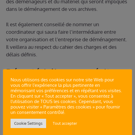
des déménageurs et du matériel qui seront impliqués
dans le déménagement de vos archives.
Il est également conseillé de nommer un
coordinateur qui saura faire l’intermédiaire entre
votre organisation et l’entreprise de déménagement.
Il veillera au respect du cahier des charges et des
délais définis.
Dématérialiser pour éviter
Nous utilisons des cookies sur notre site Web pour
le stress du déménagement
vous offrir l'expérience la plus pertinente en
mémorisant vos préférences et en répétant vos visites.
des archives
En cliquant sur « Tout accepter », vous consentez à
l'utilisation de TOUS les cookies. Cependant, vous
pouvez visiter « Paramètres des cookies » pour fournir
un consentement contrôlé.
Si vous passez toutes vos archives au format
numérique, vous vous libérez du stress et de toutes
Cookie Settings
Tout accepter
les complications liées aux travaux de