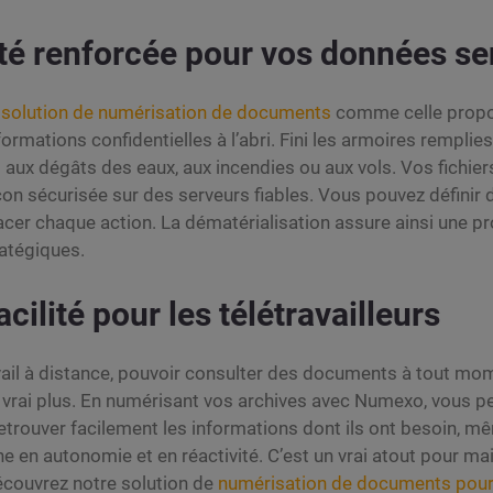
té renforcée pour vos données se
e
solution de numérisation de documents
comme celle prop
ormations confidentielles à l’abri. Fini les armoires remplie
 aux dégâts des eaux, aux incendies ou aux vols. Vos fichie
on sécurisée sur des serveurs fiables. Vous pouvez définir
acer chaque action. La dématérialisation assure ainsi une p
atégiques.
cilité pour les télétravailleurs
vail à distance, pouvoir consulter des documents à tout mo
n vrai plus. En numérisant vos archives avec Numexo, vous p
etrouver facilement les informations dont ils ont besoin, m
 en autonomie et en réactivité. C’est un vrai atout pour main
Découvrez notre solution de
numérisation de documents pour 