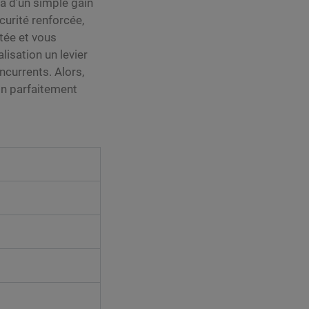
à d’un simple gain
urité renforcée,
itée et vous
lisation un levier
currents. Alors,
in parfaitement