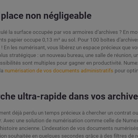
 place non négligeable
culé la surface occupée par vos armoires d’archives ? En m
ts papier occupe 0,13 m² au sol. Pour 100 boîtes d’archive
! En les numérisant, vous libérez un espace précieux que v
 plus stratégique : un nouveau bureau, une salle de réunion, 
sibilités sont multiples pour gagner en productivité. Num
la
numérisation de vos documents administratifs
pour opti
che ultra-rapide dans vos archiv
ment déjà perdu un temps précieux à chercher un contrat ou
r. Avec une solution de numérisation comme celle de Numex
l’histoire ancienne. L’indexation de vos documents numéris
tion souhaitée en quelques secondes grâce à des filtres de 