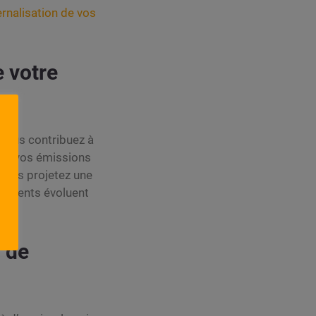
ernalisation de vos
 votre
 Vous contribuez à
ent vos émissions
 vous projetez une
s clients évoluent
n de