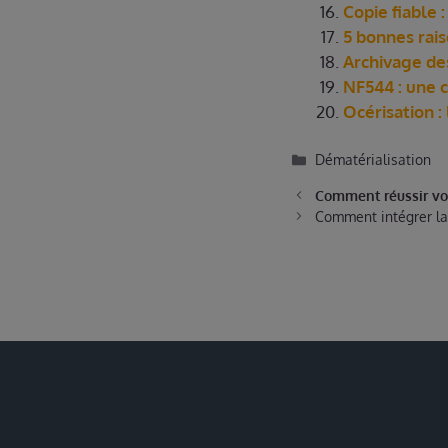
Copie fiable 
5 bonnes rais
Archivage des
NF544 : une c
Océrisation :
Dématérialisation
Comment réussir vo
Comment intégrer la