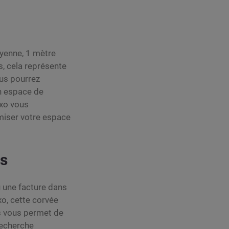
oyenne, 1 mètre
s, cela représente
ous pourrez
un espace de
exo vous
miser votre espace
es
 une facture dans
o, cette corvée
és vous permet de
recherche