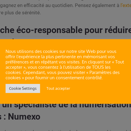
gagnez en efficacité au quotidien. Pensez également à
l’ext
e plus de sérénité.
he éco-responsable pour réduire
 carbone
Nous utilisons des cookies sur notre site Web pour vous
offrir l'expérience la plus pertinente en mémorisant vos
umérisation, vous faites un geste fort pour l’environnement.
préférences et en répétant vos visites. En cliquant sur « Tout
ts en réduisant vos impressions papier. Vous limitez égalem
accepter », vous consentez à l'utilisation de TOUS les
les transports de documents. Avec une
solution zéro papier
,
cookies. Cependant, vous pouvez visiter « Paramètres des
cookies » pour fournir un consentement contrôlé.
e votre entreprise, un vrai plus à l’heure où les attentes de
Cookie Settings
Tout accepter
 un spécialiste de la numérisatio
 : Numexo