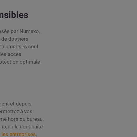
nsibles
osée par Numexo,
s de dossiers
rs numérisés sont
 des accès
rotection optimale
ment et depuis
ermettez à vos
ême hors du bureau.
tenir la continuité
les entreprises
.