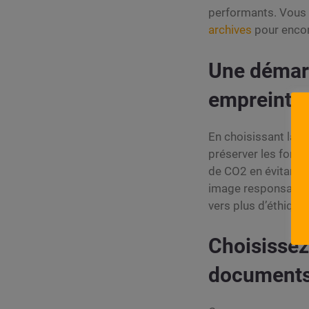
performants. Vous 
archives
pour encor
Une démarc
empreinte
En choisissant la n
préserver les forê
de CO2 en évitant 
image responsable d
vers plus d’éthique.
Choisissez
documents