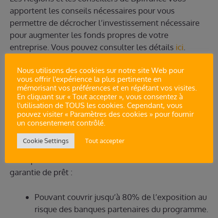
apportent les conseils nécessaires pour vous
permettre de décrocher l’investissement nécessaire
pour augmenter les fonds propres de votre
entreprise. Vous pouvez consulter les détails
ici
.
Nous utilisons des cookies sur notre site Web pour
Les garanties bancaires
vous offrir l'expérience la plus pertinente en
mémorisant vos préférences et en répétant vos visites.
En cliquant sur « Tout accepter », vous consentez à
Afin de financer votre transformation numérique,
l'utilisation de TOUS les cookies. Cependant, vous
l’Etat peut vous proposer des garanties publiques
pouvez visiter « Paramètres des cookies » pour fournir
pour vous permettre d’accéder à des prêts bancaires
un consentement contrôlé.
à des conditions préférentielles.
Cookie Settings
Tout accepter
Le dispositif France Num vous donne accès à une
garantie de prêt :
Pouvant couvrir jusqu’à 80% de l’exposition au
risque des banques partenaires du programme.